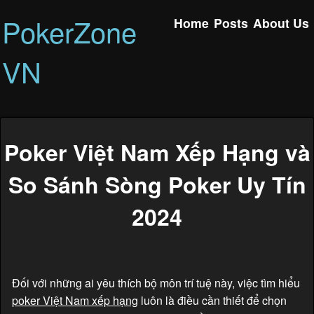
PokerZone
Home
Posts
About Us
VN
Poker Việt Nam Xếp Hạng và
So Sánh Sòng Poker Uy Tín
2024
Đối với những ai yêu thích bộ môn trí tuệ này, việc tìm hiểu
poker Việt Nam xếp hạng
luôn là điều cần thiết để chọn