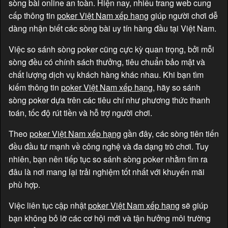
sòng bài online an toàn. Hiện nay, nhiều trang web cung
cấp thông tin
poker Việt Nam xếp hạng
giúp người chơi dễ
dàng nhận biết các sòng bài uy tín hàng đầu tại Việt Nam.
Việc so sánh sòng poker cũng cực kỳ quan trọng, bởi mỗi
sòng đều có chính sách thưởng, tiêu chuẩn bảo mật và
chất lượng dịch vụ khách hàng khác nhau. Khi bạn tìm
kiếm thông tin
poker Việt Nam xếp hạng
, hãy so sánh
sòng poker dựa trên các tiêu chí như phương thức thanh
toán, tốc độ rút tiền và hỗ trợ người chơi.
Theo
poker Việt Nam xếp hạng
gần đây, các sòng tiên tiến
đều đầu tư mạnh về công nghệ và đa dạng trò chơi. Tuy
nhiên, bạn nên tiếp tục so sánh sòng poker nhằm tìm ra
đâu là nơi mang lại trải nghiệm tốt nhất với khuyến mãi
phù hợp.
Việc liên tục cập nhật
poker Việt Nam xếp hạng
sẽ giúp
bạn không bỏ lỡ các cơ hội mới và tận hưởng môi trường