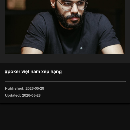
#poker việt nam xếp hạng
Published: 2026-05-28
Updated: 2026-05-28