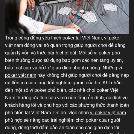
Trong cộng đồng yêu thích poker tại Việt Nam, ví poker
việt nam đóng vai trò quan trọng giúp người chơi dễ dàng
quản lý vốn và thực hành chơi bài. Một số ví poker phổ
biến thường được sử dụng bao gồm các nền tảng uy tín,
bảo mật cao và hỗ trợ giao dịch nhanh chóng. Những
ví
poker việt nam
này không chỉ giúp người chơi dễ dàng nạp
rút tiền mà còn tăng trải nghiệm game của họ. Khi nhắc
đến một số ví poker phổ biến, các nhà chơi poker Việt
Nam thường ưu tiên các ví có nền tảng ổn định, có dịch vụ
khách hàng tốt và phù hợp với các phương thức thanh toán
phổ biến tại Việt Nam. Do đó, việc chọn
ví poker việt nam
phù hợp sẽ nâng cao trải nghiệm chơi poker của người
dùng, đồng thời đảm bảo an toàn cho các giao dịch tài